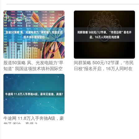
股道50策略 风、光发电能力“早
间群策略 500元/12节课，“市民
知道” 我国这项技术填补国际空
日校”报名开启，16万人同时在
白
线抢课
牛途网 11.8万入手奔驰A级，豪
华又省油，真值？