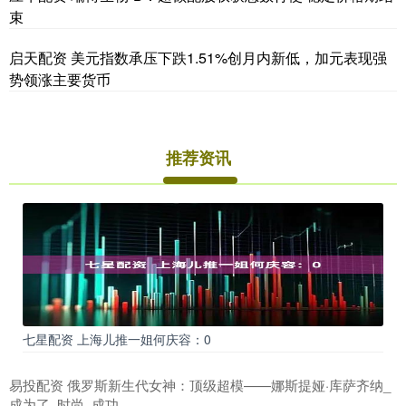
束
启天配资 美元指数承压下跌1.51%创月内新低，加元表现强
势领涨主要货币
推荐资讯
七星配资 上海儿推一姐何庆容：0
易投配资 俄罗斯新生代女神：顶级超模——娜斯提娅·库萨齐纳_
成为了_时尚_成功