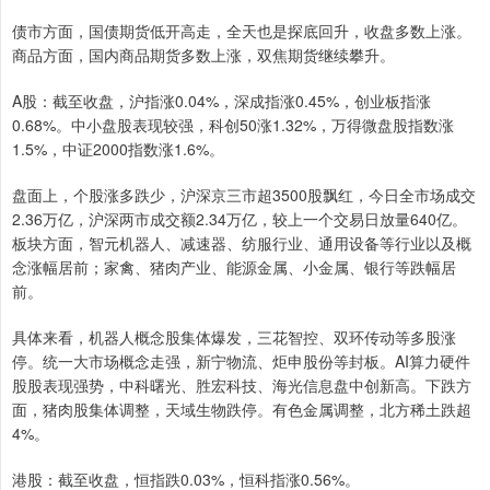
债市方面，国债期货低开高走，全天也是探底回升，收盘多数上涨。
商品方面，国内商品期货多数上涨，双焦期货继续攀升。
A股：截至收盘，沪指涨0.04%，深成指涨0.45%，创业板指涨
0.68%。中小盘股表现较强，科创50涨1.32%，万得微盘股指数涨
1.5%，中证2000指数涨1.6%。
盘面上，个股涨多跌少，沪深京三市超3500股飘红，今日全市场成交
2.36万亿，沪深两市成交额2.34万亿，较上一个交易日放量640亿。
板块方面，智元机器人、减速器、纺服行业、通用设备等行业以及概
念涨幅居前；家禽、猪肉产业、能源金属、小金属、银行等跌幅居
前。
具体来看，机器人概念股集体爆发，三花智控、双环传动等多股涨
停。统一大市场概念走强，新宁物流、炬申股份等封板。AI算力硬件
股股表现强势，中科曙光、胜宏科技、海光信息盘中创新高。下跌方
面，猪肉股集体调整，天域生物跌停。有色金属调整，北方稀土跌超
4%。
港股：截至收盘，恒指跌0.03%，恒科指涨0.56%。