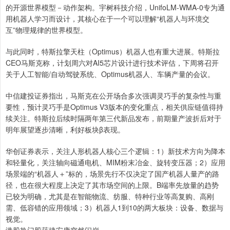
的开源世界模型－动作架构。宇树科技介绍，UnifoLM-WMA-0专为通
用机器人学习而设计，其核心在于一个可以理解“机器人与环境交
互”物理规律的世界模型。
与此同时，特斯拉擎天柱（Optimus）机器人也有重大进展。特斯拉
CEO马斯克称，计划周六对AI5芯片设计进行技术评估，下周将召开
关于人工智能/自动驾驶系统、Optimus机器人、车辆产量的会议。
中信建投证券指出，马斯克在公开场合多次强调灵巧手的复杂性与重
要性，预计灵巧手是Optimus V3版本的变化重点，相关供应链值得持
续关注。特斯拉后续时隔两年第三代新品发布，前期量产波折后对于
明年展望逐步清晰，利好板块β表现。
华创证券表示，关注人形机器人核心三个逻辑：1）新技术方向为降本
和轻量化，关注轴向磁通电机、MIM粉末冶金、旋转变压器；2）应用
场景端的“机器人＋”标的，场景先行不仅决定了国产机器人量产的路
径，也在很大程度上决定了其市场空间的上限。B端率先放量的趋势
已较为明确，尤其是在智能物流、纺服、特种行业等高复购、高刚
需、低容错的应用领域；3）机器人1到10的两大板块：设备、数据与
视觉。
港股热门股药捷安康突然闪崩