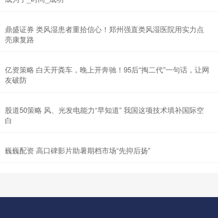
鼎盛证券 类风湿患者重拾信心！郑州强直类风湿医院用实力点
亮康复路
亿资策略 白天开粪车，晚上开奔驰！95后“掏二代”一句话，让网
友破防
股道50策略 风、光发电能力“早知道” 我国这项技术填补国际空
白
巍巍配资 高口碑影片助暑期档市场“先抑后扬”