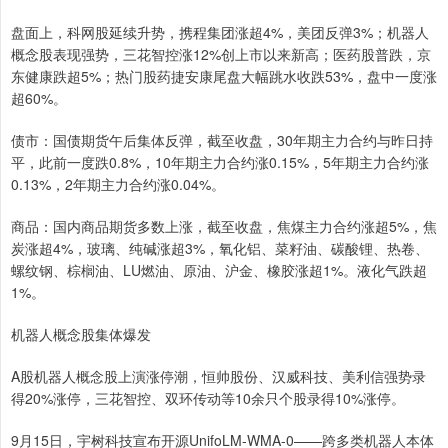
盘面上，科网股延续升势，携程集团涨超4%，美团反弹3%；机器人
概念股表现强势，三花智控涨12%创上市以来新高；医药股普跌，京
东健康跌超5%；热门股药捷安康尾盘大幅跳水收跌53%，盘中一度涨
超60%。
债市：国债期货午后集体反弹，截至收盘，30年期主力合约与昨日持
平，此前一度跌0.8%，10年期主力合约涨0.15%，5年期主力合约涨
0.13%，2年期主力合约涨0.04%。
商品：国内商品期货多数上涨，截至收盘，焦煤主力合约涨超5%，焦
炭涨超4%，玻璃、纯碱涨超3%，氧化铝、菜籽油、碳酸锂、热卷、
螺纹钢、棕榈油、LU燃油、原油、沪金、橡胶涨超1%。液化气跌超
1%。
机器人概念股集体爆发
A股机器人概念股上演涨停潮，恒帅股份、汉威科技、美利信强势录
得20%涨停，三花智控、双环传动等10余只个股录得10%涨停。
9月15日，宇树科技宣布开源UnifoLM-WMA-0——跨多类机器人本体