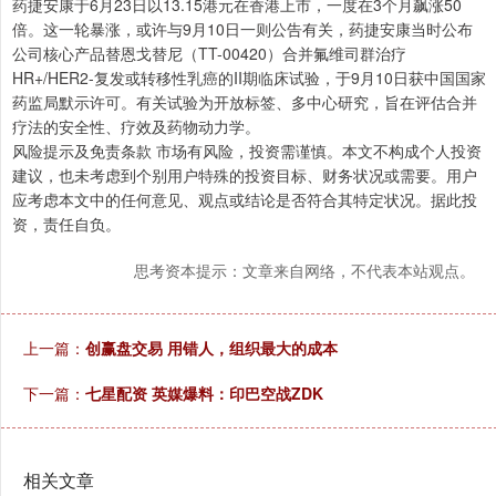
药捷安康于6月23日以13.15港元在香港上市，一度在3个月飙涨50
倍。这一轮暴涨，或许与9月10日一则公告有关，药捷安康当时公布
公司核心产品替恩戈替尼（TT-00420）合并氟维司群治疗
HR+/HER2-复发或转移性乳癌的II期临床试验，于9月10日获中国国家
药监局默示许可。有关试验为开放标签、多中心研究，旨在评估合并
疗法的安全性、疗效及药物动力学。
风险提示及免责条款 市场有风险，投资需谨慎。本文不构成个人投资
建议，也未考虑到个别用户特殊的投资目标、财务状况或需要。用户
应考虑本文中的任何意见、观点或结论是否符合其特定状况。据此投
资，责任自负。
思考资本提示：文章来自网络，不代表本站观点。
上一篇：
创赢盘交易 用错人，组织最大的成本
下一篇：
七星配资 英媒爆料：印巴空战ZDK
相关文章