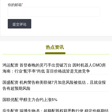
你的邮箱
*
提交评论
热点资讯
鸿运配资 首登春晚的灵巧手出货破万台 因时机器人CMO房
海南：行业“配手率”尚低 盲目价格战皆是无效竞争
国盛配资 机构警告称美联储7月加息风险被低估，且就业报
告有超预期风险
国联优配 甲醇主力合约上涨5%
应牛配资 瑞博生物-B：超额配股权获悉数行使 稳定价格期结