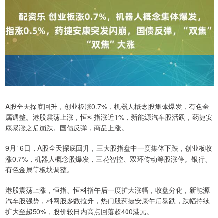
A股全天探底回升，创业板涨0.7%，机器人概念股集体爆发，有色金
属调整。港股震荡上涨，恒科指涨近1%，新能源汽车股活跃，药捷安
康暴涨之后崩跌。国债反弹，商品上涨。
9月16日，A股全天探底回升，三大股指盘中一度集体下跌，创业板收
涨0.7%，机器人概念股爆发，三花智控、双环传动等股涨停。银行、
有色金属等板块调整。
港股震荡上涨，恒指、恒科指午后一度扩大涨幅，收盘分化，新能源
汽车股强势，科网股多数拉升，热门股药捷安康午后暴跌，跌幅持续
扩大至超50%，股价较日内高点回落超400港元。