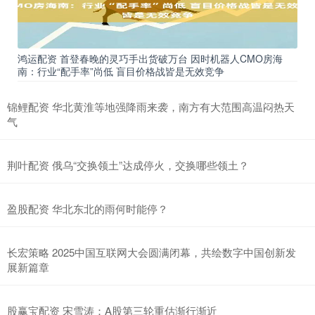
鸿运配资 首登春晚的灵巧手出货破万台 因时机器人CMO房海
南：行业“配手率”尚低 盲目价格战皆是无效竞争
锦鲤配资 华北黄淮等地强降雨来袭，南方有大范围高温闷热天
气
荆叶配资 俄乌“交换领土”达成停火，交换哪些领土？
盈股配资 华北东北的雨何时能停？
长宏策略 2025中国互联网大会圆满闭幕，共绘数字中国创新发
展新篇章
股赢宝配资 宋雪涛：A股第三轮重估渐行渐近