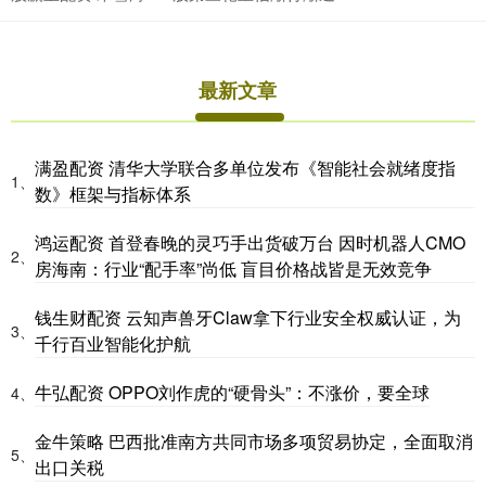
最新文章
满盈配资 清华大学联合多单位发布《智能社会就绪度指
1、
数》框架与指标体系
鸿运配资 首登春晚的灵巧手出货破万台 因时机器人CMO
2、
房海南：行业“配手率”尚低 盲目价格战皆是无效竞争
钱生财配资 云知声兽牙Claw拿下行业安全权威认证，为
3、
千行百业智能化护航
牛弘配资 OPPO刘作虎的“硬骨头”：不涨价，要全球
4、
金牛策略 巴西批准南方共同市场多项贸易协定，全面取消
5、
出口关税