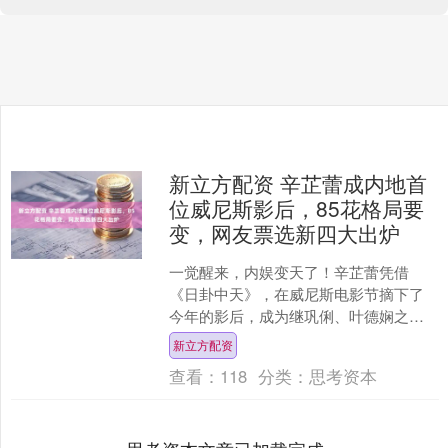
新立方配资 辛芷蕾成内地首
位威尼斯影后，85花格局要
变，网友票选新四大出炉
一觉醒来，内娱变天了！辛芷蕾凭借
《日卦中天》，在威尼斯电影节摘下了
今年的影后，成为继巩俐、叶德娴之后
的第三位华语女演员，也是内地首位摘
新立方配资
下这个影后桂冠的女演员。 ....
查看：
118
分类：
思考资本