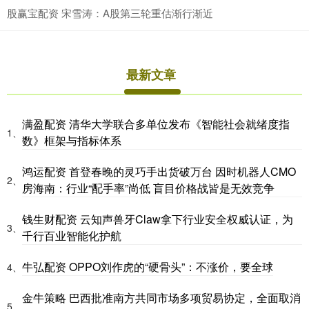
股赢宝配资 宋雪涛：A股第三轮重估渐行渐近
最新文章
满盈配资 清华大学联合多单位发布《智能社会就绪度指
1、
数》框架与指标体系
鸿运配资 首登春晚的灵巧手出货破万台 因时机器人CMO
2、
房海南：行业“配手率”尚低 盲目价格战皆是无效竞争
钱生财配资 云知声兽牙Claw拿下行业安全权威认证，为
3、
千行百业智能化护航
牛弘配资 OPPO刘作虎的“硬骨头”：不涨价，要全球
4、
金牛策略 巴西批准南方共同市场多项贸易协定，全面取消
5、