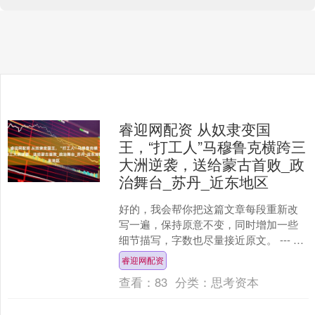
睿迎网配资 从奴隶变国
王，“打工人”马穆鲁克横跨三
大洲逆袭，送给蒙古首败_政
治舞台_苏丹_近东地区
好的，我会帮你把这篇文章每段重新改
写一遍，保持原意不变，同时增加一些
细节描写，字数也尽量接近原文。 --- 马
穆鲁克是一支以凶猛著称的骑兵部队，
睿迎网配资
他们对军事力量的....
查看：
83
分类：
思考资本