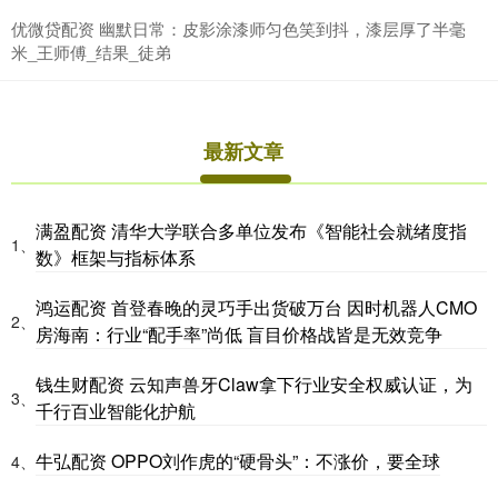
优微贷配资 幽默日常：皮影涂漆师匀色笑到抖，漆层厚了半毫
米_王师傅_结果_徒弟
最新文章
满盈配资 清华大学联合多单位发布《智能社会就绪度指
1、
数》框架与指标体系
鸿运配资 首登春晚的灵巧手出货破万台 因时机器人CMO
2、
房海南：行业“配手率”尚低 盲目价格战皆是无效竞争
钱生财配资 云知声兽牙Claw拿下行业安全权威认证，为
3、
千行百业智能化护航
牛弘配资 OPPO刘作虎的“硬骨头”：不涨价，要全球
4、