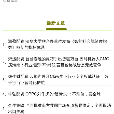
展新篇章
最新文章
满盈配资 清华大学联合多单位发布《智能社会就绪度指
1、
数》框架与指标体系
鸿运配资 首登春晚的灵巧手出货破万台 因时机器人CMO
2、
房海南：行业“配手率”尚低 盲目价格战皆是无效竞争
钱生财配资 云知声兽牙Claw拿下行业安全权威认证，为
3、
千行百业智能化护航
牛弘配资 OPPO刘作虎的“硬骨头”：不涨价，要全球
4、
金牛策略 巴西批准南方共同市场多项贸易协定，全面取消
5、
出口关税