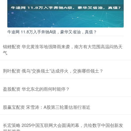
牛途网 11.8万入手奔驰A级，豪华又省油，真值？
锦鲤配资 华北黄淮等地强降雨来袭，南方有大范围高温闷热天
气
荆叶配资 俄乌“交换领土”达成停火，交换哪些领土？
盈股配资 华北东北的雨何时能停？
股赢宝配资 宋雪涛：A股第三轮重估渐行渐近
长宏策略 2025中国互联网大会圆满闭幕，共绘数字中国创新发