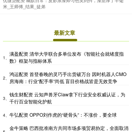
优微贷配资 幽默日常：皮影涂漆师匀色笑到抖，漆层厚了半毫
米_王师傅_结果_徒弟
最新文章
满盈配资 清华大学联合多单位发布《智能社会就绪度指
1、
数》框架与指标体系
鸿运配资 首登春晚的灵巧手出货破万台 因时机器人CMO
2、
房海南：行业“配手率”尚低 盲目价格战皆是无效竞争
钱生财配资 云知声兽牙Claw拿下行业安全权威认证，为
3、
千行百业智能化护航
牛弘配资 OPPO刘作虎的“硬骨头”：不涨价，要全球
4、
金牛策略 巴西批准南方共同市场多项贸易协定，全面取消
5、