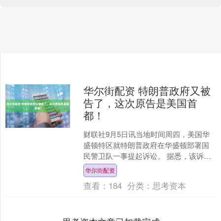
华尔街配资 特朗普政府又被
告了，这次原告是美国首
都！
财联社9月5日讯当地时间周四，美国华
盛顿特区就特朗普政府在华盛顿部署国
民警卫队一事提起诉讼。 据悉，该诉讼
由华盛顿特区总检察长施瓦尔布（Brian
华尔街配资
Schwal....
查看：
184
分类：
思考资本