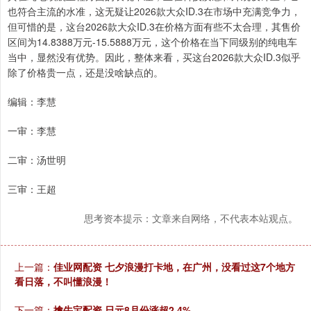
也符合主流的水准，这无疑让2026款大众ID.3在市场中充满竞争力，
但可惜的是，这台2026款大众ID.3在价格方面有些不太合理，其售价
区间为14.8388万元-15.5888万元，这个价格在当下同级别的纯电车
当中，显然没有优势。因此，整体来看，买这台2026款大众ID.3似乎
除了价格贵一点，还是没啥缺点的。
编辑：李慧
一审：李慧
二审：汤世明
三审：王超
思考资本提示：文章来自网络，不代表本站观点。
上一篇：
佳业网配资 七夕浪漫打卡地，在广州，没看过这7个地方
看日落，不叫懂浪漫！
下一篇：
擒牛宝配资 日元8月份涨超2.4%