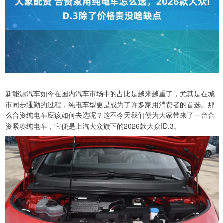
新能源汽车如今在国内汽车市场中的占比是越来越重了，尤其是在城
市同步通勤的过程，纯电车型更是成为了许多家用消费者的首选。那
么合资纯电车应该如何去选呢？这不今天我们便为大家带来了一台合
资紧凑纯电车，它便是上汽大众旗下的2026款大众ID.3。