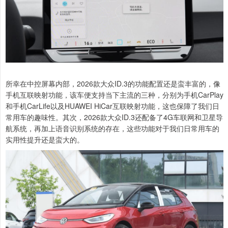
所幸在中控屏幕内部，2026款大众ID.3的功能配置还是蛮丰富的，像
手机互联映射功能，该车便支持当下主流的三种，分别为手机CarPlay
和手机CarLife以及HUAWEI HiCar互联映射功能，这也保障了我们日
常用车的趣味性。其次，2026款大众ID.3还配备了4G车联网和卫星导
航系统，再加上语音识别系统的存在，这些功能对于我们日常用车的
实用性提升还是蛮大的。