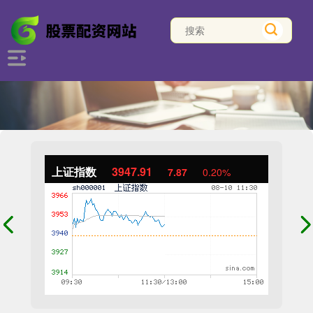
上证指数
3947.91
7.87
0.20%