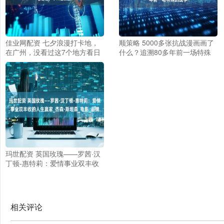
佳业网配资 七夕浪漫打卡地，
顺策略 5000多张抗战漫画画了
在广州，没看过这7个地方看日
什么？追溯80多年前一场特殊
落，不叫懂浪漫！
的战争
玛世配资 英国玫瑰——罗茜·汉
丁顿-惠特莉：爱情事业双丰收
的人生赢家_杰森·斯坦森_电影_
品牌
相关评论