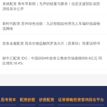
美林配资 青年早新闻｜无声的较量与厮杀！信息支援部队攻防
演练首次公开
新时代配资 苏州绿色动脉：九识智能如何用无人车编织低碳物
流网络
宣鱼金服配资 苑东生物盐酸阿罗洛尔片（苏莱怡）简要说明书
财牛汇配资 IDC：中国2024年政务云整体市场规模939.4亿元 同
比增长18.4%
思考资本
配资炒股
炒股配资
证券策略投资查询排名平台