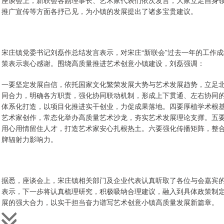
座谈会上，新联会各副理事长、艺术家代表们依次发言，大家立足自身
推广宣传等方面各抒己见，为小镇的发展提出了诸多宝贵建议。
宋庄镇党委书记刘磊作总结发言表示，对宋庄“新联会”过去一年的工作
策表示衷心感谢。围绕高质量推进艺术创意小镇建设，刘磊强调：
一要坚定发展自信，依托国家文化繁荣发展大势与艺术发展趋势，立足
同合力，明确各方职责，强化协同联动机制，形成上下贯通、左右协同
体系化打造，以项目化推进实干创业，力促成果落地。四要厚植学术根
艺术家创作，常态化举办高质量艺术沙龙，夯实艺术发展理论支撑。五
用心用情留住人才，打造艺术家安心扎根热土。六要强化传播矩阵，整
牌辐射力影响力。
据悉，座谈会上，宋庄镇相关部门及企业代表认真听取了各位与会嘉宾
表示，下一步将认真梳理研究，积极吸纳合理建议，融入到具体政策制
展的强大合力，以实干担当奋力谱写艺术创意小镇高质量发展新篇章。