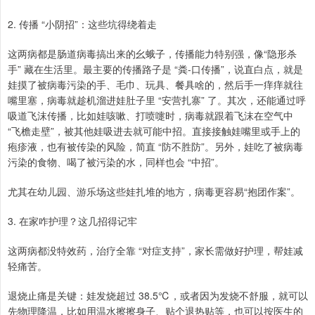
2. 传播 “小阴招”：这些坑得绕着走
这两病都是肠道病毒搞出来的幺蛾子，传播能力特别强，像“隐形杀
手” 藏在生活里。最主要的传播路子是 “粪-口传播”，说直白点，就是
娃摸了被病毒污染的手、毛巾、玩具、餐具啥的，然后手一痒痒就往
嘴里塞，病毒就趁机溜进娃肚子里 “安营扎寨” 了。其次，还能通过呼
吸道飞沫传播，比如娃咳嗽、打喷嚏时，病毒就跟着飞沫在空气中
“飞檐走壁”，被其他娃吸进去就可能中招。直接接触娃嘴里或手上的
疱疹液，也有被传染的风险，简直 “防不胜防”。另外，娃吃了被病毒
污染的食物、喝了被污染的水，同样也会 “中招”。
尤其在幼儿园、游乐场这些娃扎堆的地方，病毒更容易“抱团作案”。
3. 在家咋护理？这几招得记牢
这两病都没特效药，治疗全靠 “对症支持”，家长需做好护理，帮娃减
轻痛苦。
退烧止痛是关键：娃发烧超过 38.5℃，或者因为发烧不舒服，就可以
先物理降温，比如用温水擦擦身子、贴个退热贴等，也可以按医生的