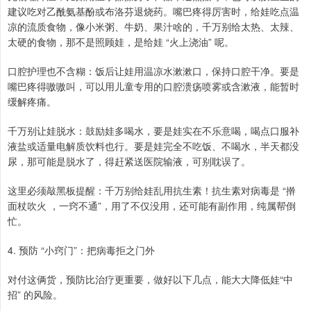
建议吃对乙酰氨基酚或布洛芬退烧药。嘴巴疼得厉害时，给娃吃点温
凉的流质食物，像小米粥、牛奶、果汁啥的，千万别给太热、太辣、
太硬的食物，那不是照顾娃，是给娃 “火上浇油” 呢。
口腔护理也不含糊：饭后让娃用温凉水漱漱口，保持口腔干净。要是
嘴巴疼得嗷嗷叫，可以用儿童专用的口腔溃疡喷雾或含漱液，能暂时
缓解疼痛。
千万别让娃脱水：鼓励娃多喝水，要是娃实在不乐意喝，喝点口服补
液盐或适量电解质饮料也行。要是娃完全不吃饭、不喝水，半天都没
尿，那可能是脱水了，得赶紧送医院输液，可别耽误了。
这里必须敲黑板提醒：千万别给娃乱用抗生素！抗生素对病毒是 “擀
面杖吹火 ，一窍不通”，用了不仅没用，还可能有副作用，纯属帮倒
忙。
4. 预防 “小窍门”：把病毒拒之门外
对付这俩货，预防比治疗更重要，做好以下几点，能大大降低娃“中
招” 的风险。