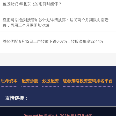
盈股配资 华北东北的雨何时能停？
嘉正网 以色列接管加沙计划详情披露：居民两个月期限向南迁
移，再用三个月围困加沙城
胜亿优配 8月12日上声转债下跌0.07%，转股溢价率32.44%
思考资本
配资炒股
炒股配资
证券策略投资查询排名平台
友情链接：
Powered by
思考资本
RSS地图
HTML地图