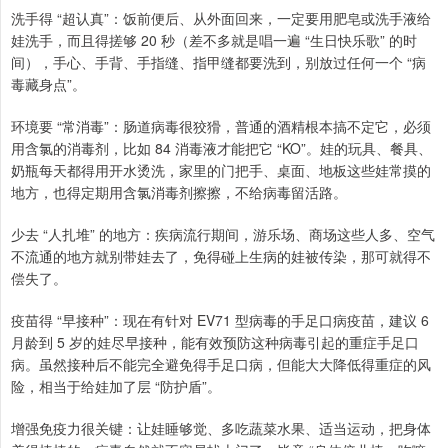
洗手得 “超认真”：饭前便后、从外面回来，一定要用肥皂或洗手液给
娃洗手，而且得搓够 20 秒（差不多就是唱一遍 “生日快乐歌” 的时
间），手心、手背、手指缝、指甲缝都要洗到，别放过任何一个 “病
毒藏身点”。
环境要 “常消毒”：肠道病毒很狡猾，普通的酒精根本搞不定它，必须
用含氯的消毒剂，比如 84 消毒液才能把它 “KO”。娃的玩具、餐具、
奶瓶每天都得用开水烫洗，家里的门把手、桌面、地板这些娃常摸的
地方，也得定期用含氯消毒剂擦擦，不给病毒留活路。
少去 “人扎堆” 的地方：疾病流行期间，游乐场、商场这些人多、空气
不流通的地方就别带娃去了，免得碰上生病的娃被传染，那可就得不
偿失了。
疫苗得 “早接种”：现在有针对 EV71 型病毒的手足口病疫苗，建议 6
月龄到 5 岁的娃尽早接种，能有效预防这种病毒引起的重症手足口
病。虽然接种后不能完全避免得手足口病，但能大大降低得重症的风
险，相当于给娃加了层 “防护盾”。
增强免疫力很关键：让娃睡够觉、多吃蔬菜水果、适当运动，把身体