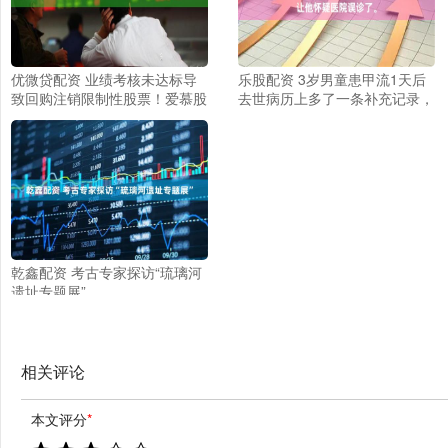
优微贷配资 业绩考核未达标导
乐股配资 3岁男童患甲流1天后
致回购注销限制性股票！爱慕股
去世病历上多了一条补充记录，
份涨近10%后股价一度跳水，跌
显示孩子曾感染重症H1N1病
超8%
毒。这让他怀疑医院误诊了。
乾鑫配资 考古专家探访“琉璃河
遗址专题展”
相关评论
本文评分
*