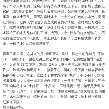
疱疹性咽峡炎堪称 “发烧界的战斗机”，娃能突然烧到 39℃以上，跟
装了个小火炉似的，退烧药都得费点劲才能压下去。最有辨识度的是
它的 “口腔限定套餐”—疱疹只长在咽峡部，张开嘴能瞅见的软腭、悬
雍垂（倒立小舌头）周围和扁桃体上，一个个灰白色的小水泡，周围
红扑扑的，过两天水泡破了就变成黄色的小溃疡。这时候娃可遭罪
了，嘴巴疼得跟被针扎似的，吃饭？喝水？想都别想，一碰就哭，口
水跟拧开的水龙头似的往下淌，活脱脱一个 “行走的口水制造机”。不
过好在这货还算 “有底线”，手上脚上不长疹子，全身症状也不算太
重，一般 7-10 天就偃旗息鼓了。
再看手足口病，这货走的是 “全面开花” 路线，标志性动作就是 “手脚
口” 一起出疹子，跟在娃身上搞艺术创作似的。它的发烧相对 “温柔”
些，大多在 38℃左右，发烧1-2天后，嘴里先冒出疱疹或溃疡（多在
舌头、脸颊内侧和硬腭上），接着手心、脚心、屁股蛋上就会冒出红
色的小疹子或小水泡。这些疹子和水泡非常“佛系”，不疼不痒，水泡
里液体很少，大概一周左右会自行消退，一般不结痂、不留疤，完全
不影响娃将来当 “小帅哥”、“小美女”。不过得提个醒，如果是肠道病
毒 71 型（EV71）引起的手足口病，少数娃可能会 “画风突变”出现重
症，比如高烧不退、精神萎靡、呕吐、呼吸困难等，这时候别犹豫，
赶紧送医院！
展开剩余69%