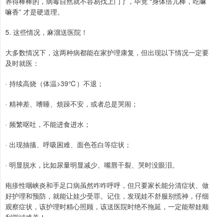
养得棒棒的，病毒自然就不容易找上门了，毕竟 “身体倍儿棒，吃嘛
嘛香” 才是硬道理。
5. 这些情况，麻溜送医院！
大多数情况下，这两种病都能在家护理康复，但出现以下情况一定要
及时就医：
· 持续高烧（体温>39℃）不退；
· 精神差、嗜睡、烦躁不安，或者总是哭闹；
· 频繁呕吐，不能进食进水；
· 出现抽搐、呼吸困难、面色苍白等症状；
· 明显脱水，比如尿量明显减少、嘴唇干裂、哭时没眼泪。
疱疹性咽峡炎和手足口病虽然咋咋呼呼，但只要家长能分清症状、做
好护理和预防，就能让娃少受罪。记住，发现娃不舒服别慌神，仔细
观察症状，该护理时精心照顾，该送医院时绝不拖延，一定能帮娃顺