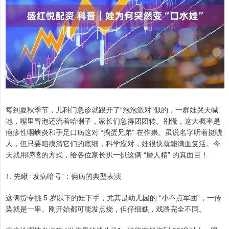
每到夏秋季节，儿科门急诊就跟开了“泡泡派对”似的，一群娃哭天喊
地，嘴里冒泡还流着哈喇子，家长们急得团团转。别慌，这大概率是
疱疹性咽峡炎和手足口病这对 “捣蛋兄弟” 在作祟。虽说名字听着挺唬
人，但只要咱摸清它们的底细，科学应对，娃很快就能满血复活。今
天就用唠嗑的方式，给各位家长扒一扒这俩 “磨人精” 的真面目！
1. 先瞅 “发病暗号”：俩病的典型表演
这俩货专挑 5 岁以下的娃下手，尤其是幼儿园的 “小不点军团”，一传
染就是一串。刚开始都可能发点烧，但仔细瞧，戏路完全不同。